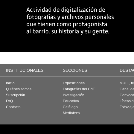
INSTITUCIONALES
SECCIONES
DESTA
Inicio
Exposiciones
MUFF, fes
Quiénes somos
Fotografías del CdF
Canal d
Suscripción
Investigación
Convoca
FAQ
Educativa
Líneas d
Contacto
Catálogo
Fotoviaj
Mediateca