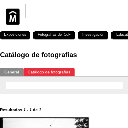
Exposiciones
Fotografías del CdF
Investigación
Educat
Catálogo de fotografías
General
Catálogo de fotografías
Resultados
1
-
1
de
1