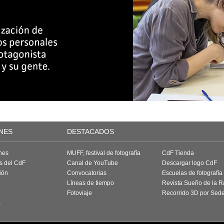
NES
DESTACADOS
nes
MUFF, festival de fotografía
CdF Tienda
as del CdF
Canal de YouTube
Descargar logo CdF
ión
Convocatorias
Escuelas de fotografía
Líneas de tiempo
Revista Sueño de la 
Fotoviaje
Recorrido 3D por Sed
a