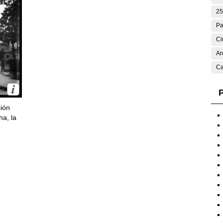
25
Pa
Ci
Ar
Ca
P
ción
ha, la