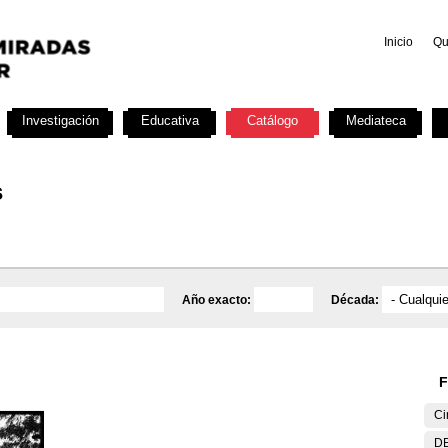
Inicio
Qu
Investigación
Educativa
Catálogo
Mediateca
s
Año exacto:
Década:
F
Ci
DE