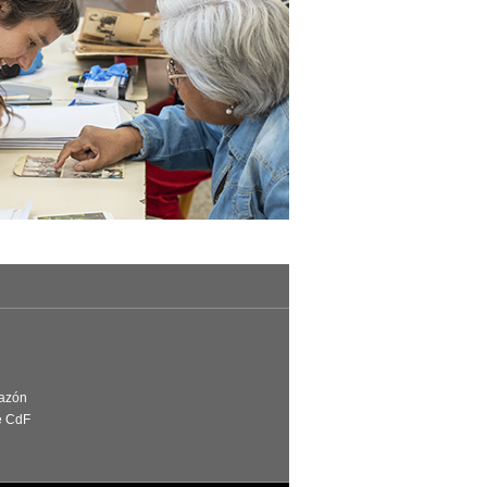
Razón
e CdF