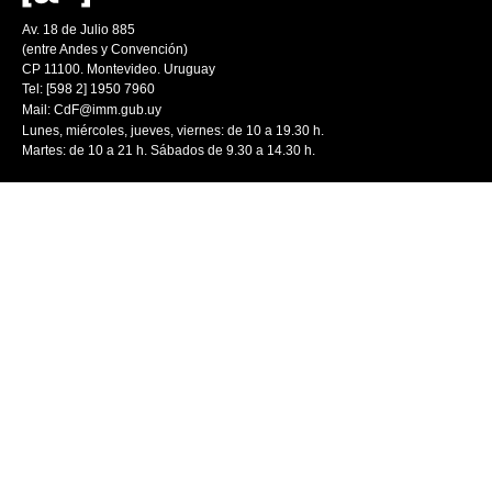
Av. 18 de Julio 885
(entre Andes y Convención)
CP 11100. Montevideo. Uruguay
Tel: [598 2] 1950 7960
Mail:
CdF@imm.gub.uy
Lunes, miércoles, jueves, viernes: de 10 a 19.30 h.
Martes: de 10 a 21 h. Sábados de 9.30 a 14.30 h.