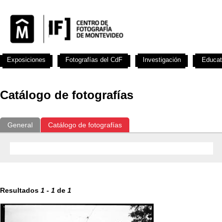
Exposiciones
Fotografías del CdF
Investigación
Educat
Catálogo de fotografías
General
Catálogo de fotografías
Resultados
1
-
1
de
1