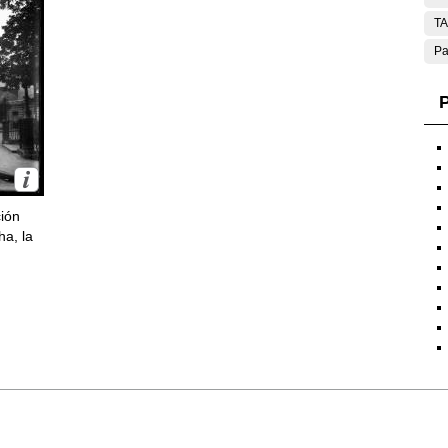
T
Pa
P
ción
ha, la