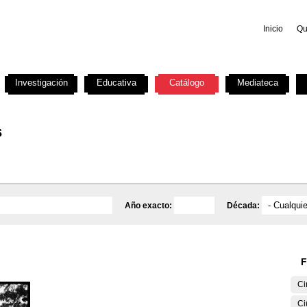
Inicio
Qu
Investigación
Educativa
Catálogo
Mediateca
s
Año exacto:
Década:
F
Ci
Ci