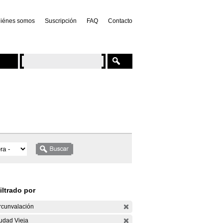
iénes somos
Suscripción
FAQ
Contacto
iltrado por
rcunvalación
udad Vieja