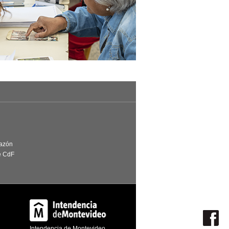
Razón
e CdF
Intendencia de Montevideo