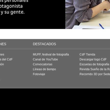
NES
DESTACADOS
nes
MUFF, festival de fotografía
CdF Tienda
as del CdF
Canal de YouTube
Descargar logo CdF
ión
Convocatorias
Escuelas de fotografía
Líneas de tiempo
Revista Sueño de la 
Fotoviaje
Recorrido 3D por Sed
a