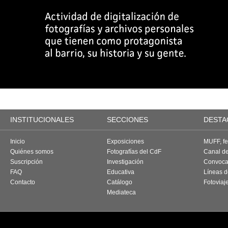
INSTITUCIONALES
SECCIONES
DESTA
Inicio
Exposiciones
MUFF, fes
Quiénes somos
Fotografías del CdF
Canal d
Suscripción
Investigación
Convoca
FAQ
Educativa
Líneas d
Contacto
Catálogo
Fotoviaj
Mediateca