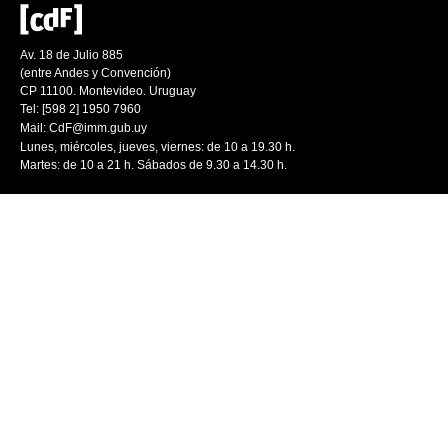
Av. 18 de Julio 885
(entre Andes y Convención)
CP 11100. Montevideo. Uruguay
Tel: [598 2] 1950 7960
Mail:
CdF@imm.gub.uy
Lunes, miércoles, jueves, viernes: de 10 a 19.30 h.
Martes: de 10 a 21 h. Sábados de 9.30 a 14.30 h.