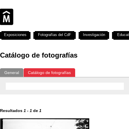
Exposiciones
Fotografías del CdF
Investigación
Educat
Catálogo de fotografías
General
Catálogo de fotografías
Resultados
1
-
1
de
1