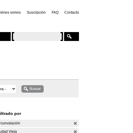
iénes somos
Suscripción
FAQ
Contacto
iltrado por
rcunvalación
udad Vieja