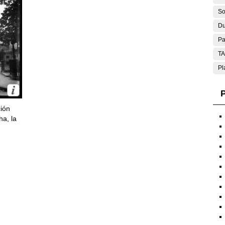
So
Du
Pa
T
Pl
P
ción
ha, la