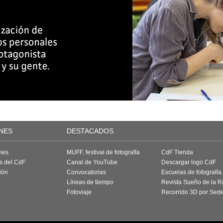
NES
DESTACADOS
nes
MUFF, festival de fotografía
CdF Tienda
as del CdF
Canal de YouTube
Descargar logo CdF
ión
Convocatorias
Escuelas de fotografía
Líneas de tiempo
Revista Sueño de la 
Fotoviaje
Recorrido 3D por Sed
a