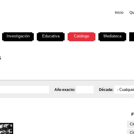
Inicio
Qu
Investigación
Educativa
Catálogo
Mediateca
s
Año exacto:
Década:
F
Ci
Ci