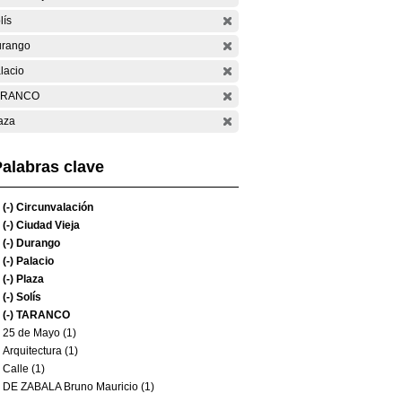
lís
rango
lacio
ARANCO
aza
alabras clave
(-)
Circunvalación
(-)
Ciudad Vieja
(-)
Durango
(-)
Palacio
(-)
Plaza
(-)
Solís
(-)
TARANCO
25 de Mayo (1)
Arquitectura (1)
Calle (1)
DE ZABALA Bruno Mauricio (1)