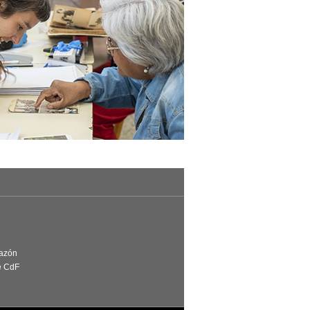
Razón
e CdF