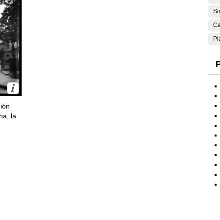
So
Ca
Pl
P
ción
ha, la