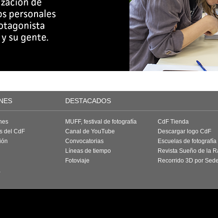
NES
DESTACADOS
nes
MUFF, festival de fotografía
CdF Tienda
as del CdF
Canal de YouTube
Descargar logo CdF
ión
Convocatorias
Escuelas de fotografía
Líneas de tiempo
Revista Sueño de la 
Fotoviaje
Recorrido 3D por Sed
a