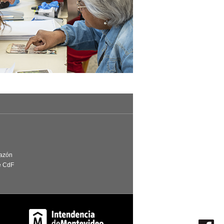
Razón
e CdF