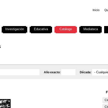
Inicio
Qu
Investigación
Educativa
Catálogo
Mediateca
s
Año exacto:
Década:
F
Ci
Ci