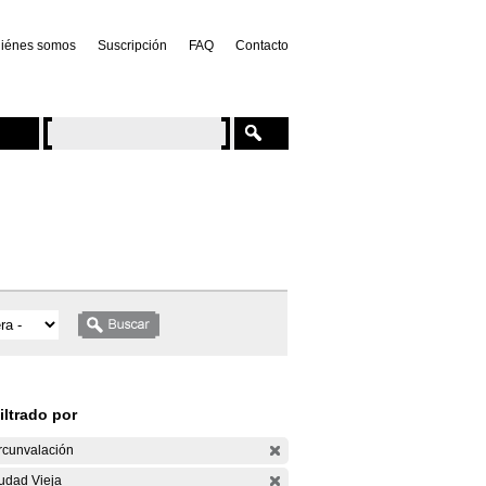
iénes somos
Suscripción
FAQ
Contacto
iltrado por
rcunvalación
udad Vieja