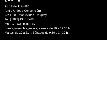
Av. 18 de Julio 885
(entre Andes y Convención)
CP 11100. Montevideo. Uruguay
Tel: [598 2] 1950 7960
Mail:
CdF@imm.gub.uy
Lunes, miércoles, jueves, viernes: de 10 a 19.30 h.
Martes: de 10 a 21 h. Sábados de 9.30 a 14.30 h.