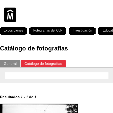
Exposiciones
Fotografías del CdF
Investigación
Educat
Catálogo de fotografías
General
Catálogo de fotografías
Resultados
1
-
1
de
1