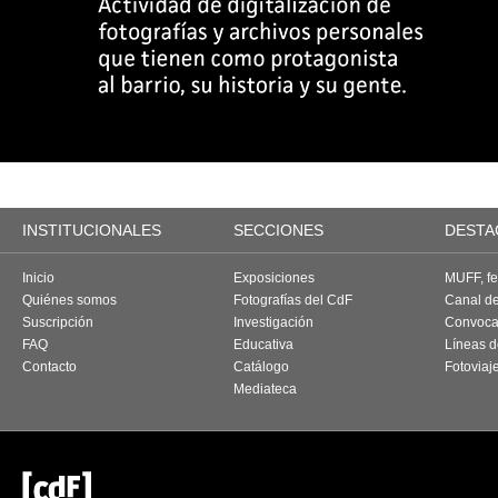
INSTITUCIONALES
SECCIONES
DESTA
Inicio
Exposiciones
MUFF, fes
Quiénes somos
Fotografías del CdF
Canal d
Suscripción
Investigación
Convoca
FAQ
Educativa
Líneas d
Contacto
Catálogo
Fotoviaj
Mediateca