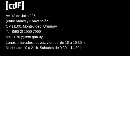
Av. 18 de Julio 885
(entre Andes y Convención)
CP 11100. Montevideo. Uruguay
Tel: [598 2] 1950 7960
Mail:
CdF@imm.gub.uy
Lunes, miércoles, jueves, viernes: de 10 a 19.30 h.
Martes: de 10 a 21 h. Sábados de 9.30 a 14.30 h.