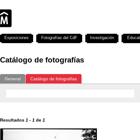
Exposiciones
Fotografías del CdF
Investigación
Educat
Catálogo de fotografías
General
Catálogo de fotografías
Resultados
1
-
1
de
1