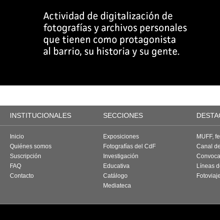
INSTITUCIONALES
SECCIONES
DESTA
Inicio
Exposiciones
MUFF, fes
Quiénes somos
Fotografías del CdF
Canal d
Suscripción
Investigación
Convoca
FAQ
Educativa
Líneas d
Contacto
Catálogo
Fotoviaj
Mediateca