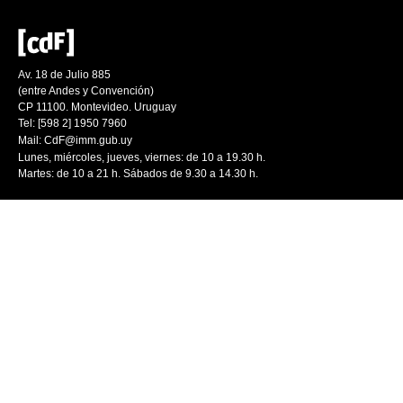
Av. 18 de Julio 885
(entre Andes y Convención)
CP 11100. Montevideo. Uruguay
Tel: [598 2] 1950 7960
Mail:
CdF@imm.gub.uy
Lunes, miércoles, jueves, viernes: de 10 a 19.30 h.
Martes: de 10 a 21 h. Sábados de 9.30 a 14.30 h.