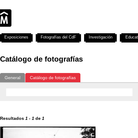
Exposiciones
Fotografías del CdF
Investigación
Educat
Catálogo de fotografías
General
Catálogo de fotografías
Resultados
1
-
1
de
1