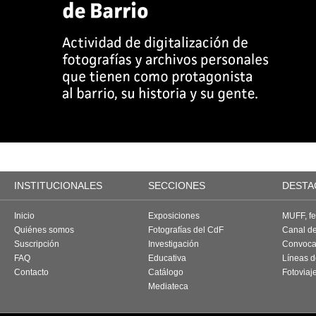
INSTITUCIONALES
SECCIONES
DESTA
Inicio
Exposiciones
MUFF, fes
Quiénes somos
Fotografías del CdF
Canal d
Suscripción
Investigación
Convoca
FAQ
Educativa
Líneas d
Contacto
Catálogo
Fotoviaj
Mediateca