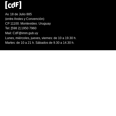
Av. 18 de Julio 885
(entre Andes y Convención)
CP 11100. Montevideo. Uruguay
Tel: [598 2] 1950 7960
Mail:
CdF@imm.gub.uy
Lunes, miércoles, jueves, viernes: de 10 a 19.30 h.
Martes: de 10 a 21 h. Sábados de 9.30 a 14.30 h.