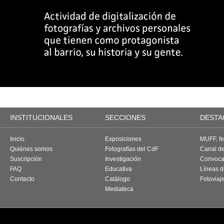
INSTITUCIONALES
SECCIONES
DESTA
Inicio
Exposiciones
MUFF, fes
Quiénes somos
Fotografías del CdF
Canal d
Suscripción
Investigación
Convoca
FAQ
Educativa
Líneas d
Contacto
Catálogo
Fotoviaj
Mediateca