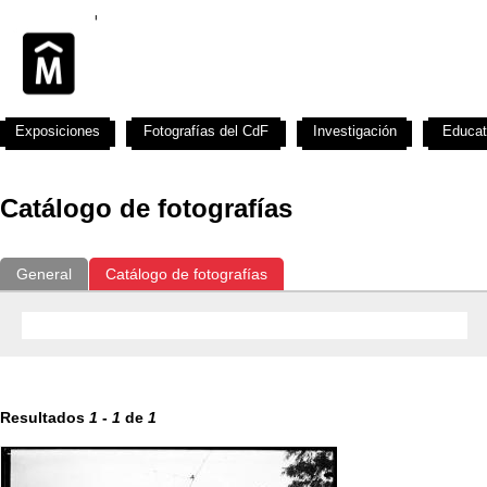
Exposiciones
Fotografías del CdF
Investigación
Educat
Catálogo de fotografías
General
Catálogo de fotografías
Resultados
1
-
1
de
1