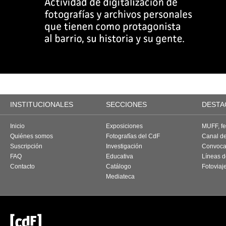
INSTITUCIONALES
SECCIONES
DESTA
Inicio
Exposiciones
MUFF, fes
Quiénes somos
Fotografías del CdF
Canal d
Suscripción
Investigación
Convoca
FAQ
Educativa
Líneas d
Contacto
Catálogo
Fotoviaj
Mediateca