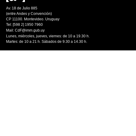
Av. 18 de Julio 885
(entre Andes y Convención)
CP 11100. Montevideo. Uruguay
Tel: [598 2] 1950 7960
Mail:
CdF@imm.gub.uy
Lunes, miércoles, jueves, viernes: de 10 a 19.30 h.
Martes: de 10 a 21 h. Sábados de 9.30 a 14.30 h.