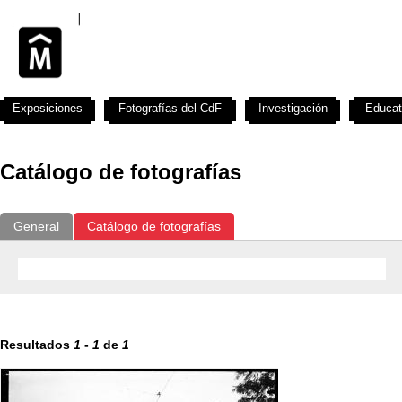
Exposiciones
Fotografías del CdF
Investigación
Educat
Catálogo de fotografías
General
Catálogo de fotografías
Resultados
1
-
1
de
1