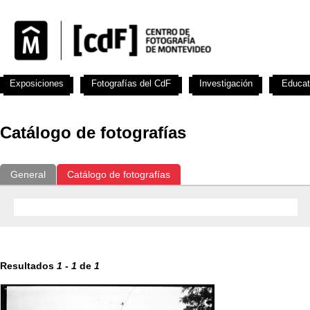
Exposiciones
Fotografías del CdF
Investigación
Educat
Catálogo de fotografías
General
Catálogo de fotografías
Resultados
1
-
1
de
1