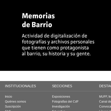
INSTITUCIONALES
SECCIONES
DESTA
Inicio
Exposiciones
MUFF, fes
Quiénes somos
Fotografías del CdF
Canal d
Suscripción
Investigación
Convoca