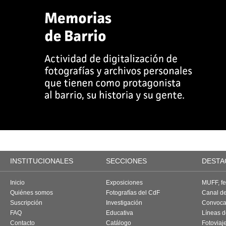
INSTITUCIONALES
SECCIONES
DESTA
Inicio
Exposiciones
MUFF, fes
Quiénes somos
Fotografías del CdF
Canal d
Suscripción
Investigación
Convoca
FAQ
Educativa
Líneas d
Contacto
Catálogo
Fotoviaj