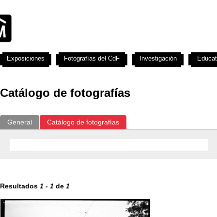
Exposiciones
Fotografías del CdF
Investigación
Educat
Catálogo de fotografías
General
Catálogo de fotografías
Resultados
1
-
1
de
1