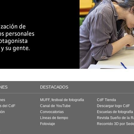
NES
DESTACADOS
nes
MUFF, festival de fotografía
CdF Tienda
as del CdF
Canal de YouTube
Descargar logo CdF
ión
Convocatorias
Escuelas de fotografía
Líneas de tiempo
Revista Sueño de la 
Fotoviaje
Recorrido 3D por Sed
a