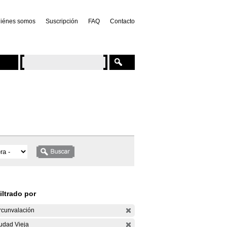
iénes somos
Suscripción
FAQ
Contacto
iltrado por
rcunvalación
udad Vieja