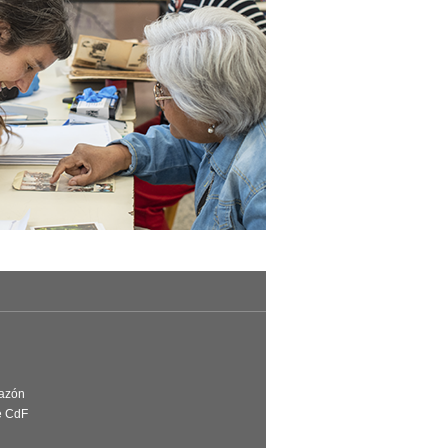
Razón
e CdF