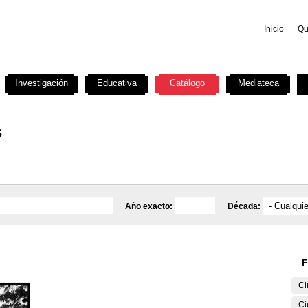
Inicio
Qu
Investigación
Educativa
Catálogo
Mediateca
s
Año exacto:
Década:
F
Ci
Ci