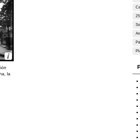
Ca
25
So
Ar
Pa
Pl
P
ción
ha, la