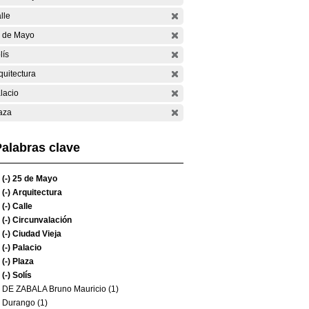
lle
 de Mayo
lís
quitectura
lacio
aza
alabras clave
(-)
25 de Mayo
(-)
Arquitectura
(-)
Calle
(-)
Circunvalación
(-)
Ciudad Vieja
(-)
Palacio
(-)
Plaza
(-)
Solís
DE ZABALA Bruno Mauricio (1)
Durango (1)