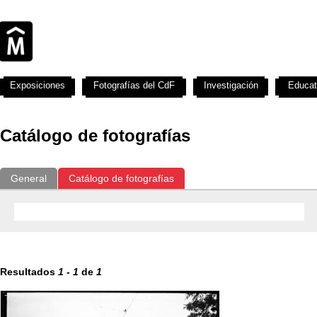
Exposiciones
Fotografías del CdF
Investigación
Educat
Catálogo de fotografías
General
Catálogo de fotografías
Resultados
1
-
1
de
1