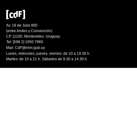
Av. 18 de Julio 885
(entre Andes y Convención)
CP 11100. Montevideo. Uruguay
Tel: [598 2] 1950 7960
Mail:
CdF@imm.gub.uy
Lunes, miércoles, jueves, viernes: de 10 a 19.30 h.
Martes: de 10 a 21 h. Sábados de 9.30 a 14.30 h.