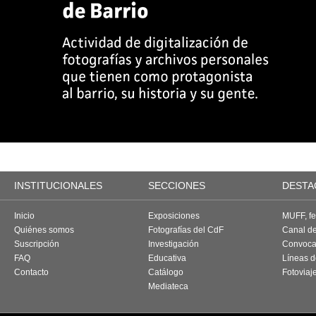
INSTITUCIONALES
SECCIONES
DESTA
Inicio
Exposiciones
MUFF, fes
Quiénes somos
Fotografías del CdF
Canal d
Suscripción
Investigación
Convoca
FAQ
Educativa
Líneas d
Contacto
Catálogo
Fotoviaj
Mediateca