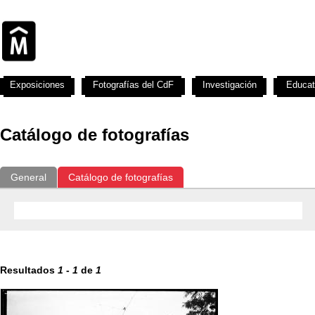
Exposiciones
Fotografías del CdF
Investigación
Educat
Catálogo de fotografías
General
Catálogo de fotografías
Resultados
1
-
1
de
1