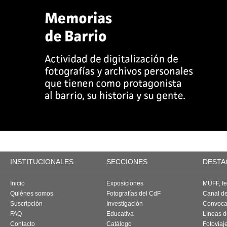
INSTITUCIONALES
SECCIONES
DESTA
Inicio
Exposiciones
MUFF, fes
Quiénes somos
Fotografías del CdF
Canal d
Suscripción
Investigación
Convoca
FAQ
Educativa
Líneas d
Contacto
Catálogo
Fotoviaj