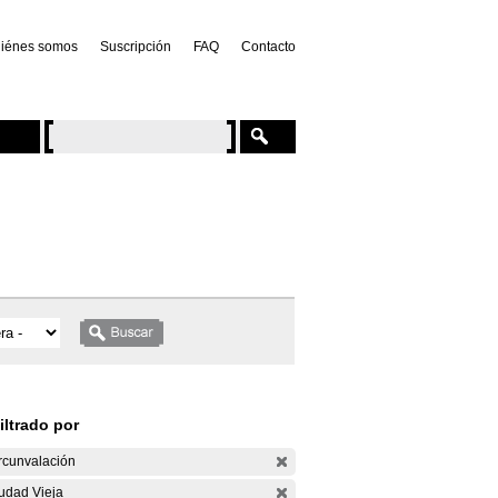
iénes somos
Suscripción
FAQ
Contacto
iltrado por
rcunvalación
udad Vieja