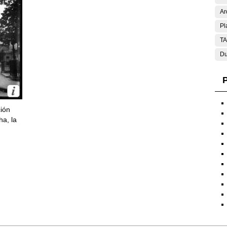
Ar
Pl
T
Du
P
ción
ha, la