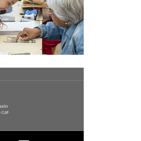
Razón
e CdF