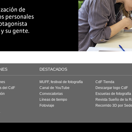
NES
DESTACADOS
nes
MUFF, festival de fotografía
CdF Tienda
as del CdF
Canal de YouTube
Descargar logo CdF
ión
Convocatorias
Escuelas de fotografía
Líneas de tiempo
Revista Sueño de la 
Fotoviaje
Recorrido 3D por Sed
a