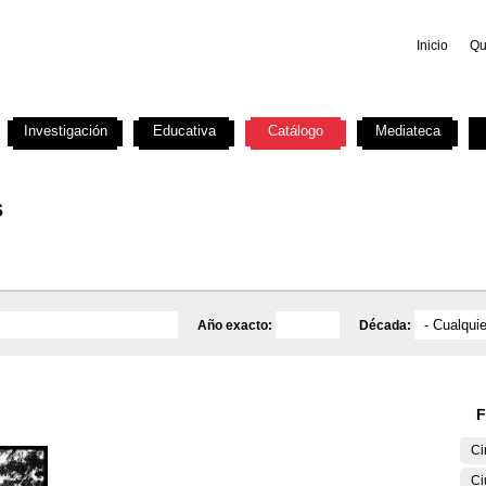
Inicio
Qu
Investigación
Educativa
Catálogo
Mediateca
s
Año exacto:
Década:
F
Ci
Ci