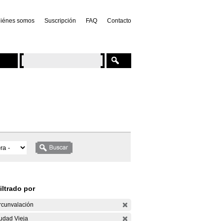
iénes somos
Suscripción
FAQ
Contacto
iltrado por
rcunvalación
udad Vieja