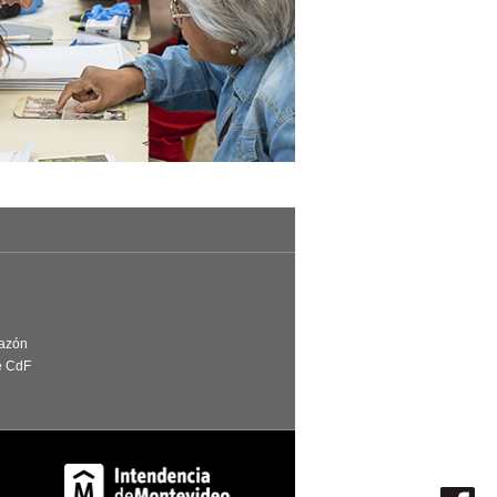
Razón
e CdF