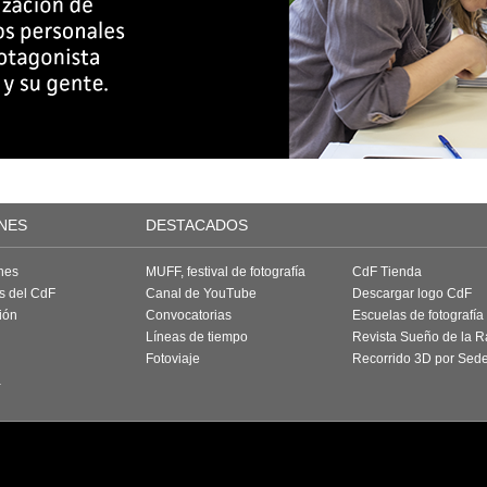
NES
DESTACADOS
nes
MUFF, festival de fotografía
CdF Tienda
as del CdF
Canal de YouTube
Descargar logo CdF
ión
Convocatorias
Escuelas de fotografía
Líneas de tiempo
Revista Sueño de la 
Fotoviaje
Recorrido 3D por Sed
a