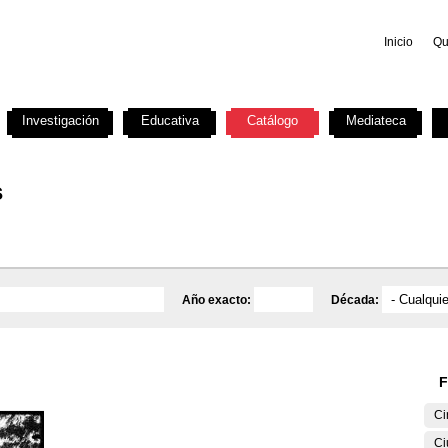
Inicio
Qu
Investigación
Educativa
Catálogo
Mediateca
s
Año exacto:
Década:
F
Ci
Ci