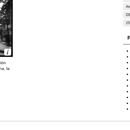
Ar
DE
25
P
ción
ha, la