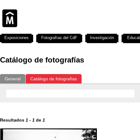
Exposiciones
Fotografías del CdF
Investigación
Educat
Catálogo de fotografías
General
Catálogo de fotografías
Resultados
1
-
1
de
1