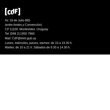
Av. 18 de Julio 885
(entre Andes y Convención)
CP 11100. Montevideo. Uruguay
Tel: [598 2] 1950 7960
Mail:
CdF@imm.gub.uy
Lunes, miércoles, jueves, viernes: de 10 a 19.30 h.
Martes: de 10 a 21 h. Sábados de 9.30 a 14.30 h.