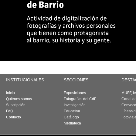
INSTITUCIONALES
SECCIONES
DESTA
Inicio
Exposiciones
MUFF, fes
Quiénes somos
Fotografías del CdF
Canal d
Suscripción
Investigación
Convoca
FAQ
Educativa
Líneas d
Contacto
Catálogo
Fotoviaj
Mediateca