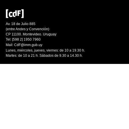
Av. 18 de Julio 885
(entre Andes y Convención)
CP 11100. Montevideo. Uruguay
Tel: [598 2] 1950 7960
Mail:
CdF@imm.gub.uy
Lunes, miércoles, jueves, viernes: de 10 a 19.30 h.
Martes: de 10 a 21 h. Sábados de 9.30 a 14.30 h.