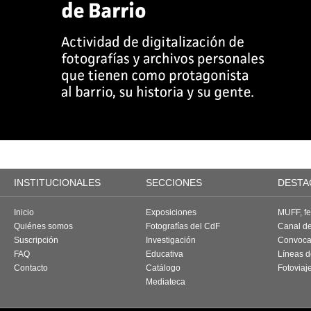
INSTITUCIONALES
SECCIONES
DESTA
Inicio
Exposiciones
MUFF, fes
Quiénes somos
Fotografías del CdF
Canal d
Suscripción
Investigación
Convoca
FAQ
Educativa
Líneas d
Contacto
Catálogo
Fotoviaj
Mediateca