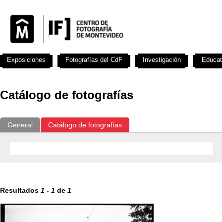
Exposiciones
Fotografías del CdF
Investigación
Educat
Catálogo de fotografías
General
Catálogo de fotografías
Resultados
1
-
1
de
1