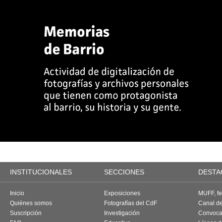
INSTITUCIONALES
SECCIONES
DESTA
Inicio
Exposiciones
MUFF, fes
Quiénes somos
Fotografías del CdF
Canal d
Suscripción
Investigación
Convoca