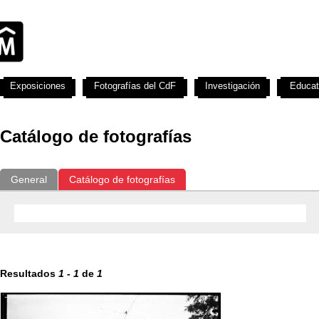
Exposiciones
Fotografías del CdF
Investigación
Educat
Catálogo de fotografías
General
Catálogo de fotografías
Resultados
1
-
1
de
1