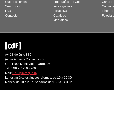
Quiénes somos
Fotografías del CdF
Canal d
Suscripción
Investigación
Convoca
FAQ
Educativa
Líneas d
Contacto
Catálogo
Fotoviaj
Mediateca
Av. 18 de Julio 885
(entre Andes y Convención)
CP 11100. Montevideo. Uruguay
Tel: [598 2] 1950 7960
Mail:
CdF@imm.gub.uy
Lunes, miércoles, jueves, viernes: de 10 a 19.30 h.
Martes: de 10 a 21 h. Sábados de 9.30 a 14.30 h.