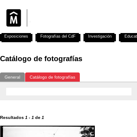
Exposiciones
Fotografías del CdF
Investigación
Educat
Catálogo de fotografías
General
Catálogo de fotografías
Resultados
1
-
1
de
1