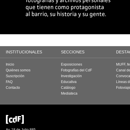
INSTITUCIONALES
SECCIONES
DESTA
Inicio
Exposiciones
MUFF, fes
Quiénes somos
Fotografías del CdF
Canal d
Suscripción
Investigación
Convoca
FAQ
Educativa
Líneas d
Contacto
Catálogo
Fotoviaj
Mediateca
Av. 18 de Julio 885