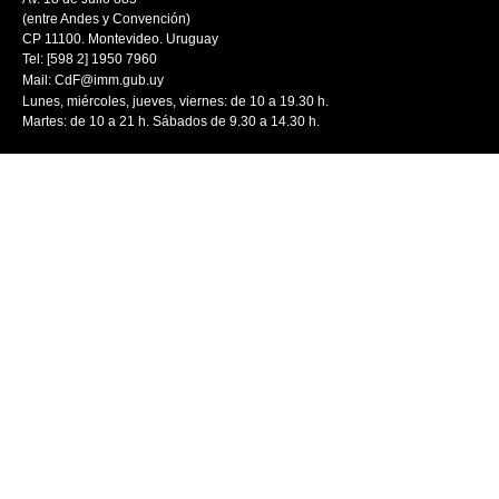
(entre Andes y Convención)
CP 11100. Montevideo. Uruguay
Tel: [598 2] 1950 7960
Mail:
CdF@imm.gub.uy
Lunes, miércoles, jueves, viernes: de 10 a 19.30 h.
Martes: de 10 a 21 h. Sábados de 9.30 a 14.30 h.