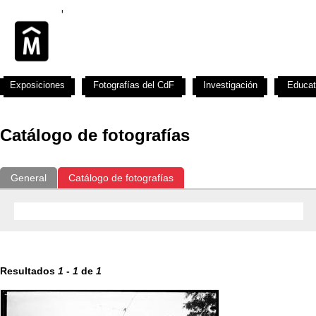
Exposiciones
Fotografías del CdF
Investigación
Educat
Catálogo de fotografías
General
Catálogo de fotografías
Resultados
1
-
1
de
1