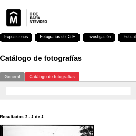
Exposiciones
Fotografías del CdF
Investigación
Educat
Catálogo de fotografías
General
Catálogo de fotografías
Resultados
1
-
1
de
1