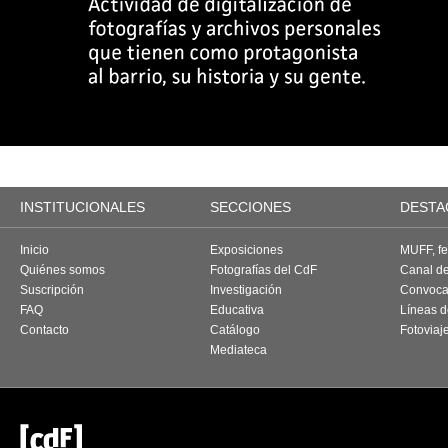
INSTITUCIONALES
SECCIONES
DESTA
Inicio
Exposiciones
MUFF, fes
Quiénes somos
Fotografías del CdF
Canal d
Suscripción
Investigación
Convoca
FAQ
Educativa
Líneas d
Contacto
Catálogo
Fotoviaj
Mediateca