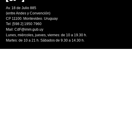
Av. 18 de Julio 885
(entre Andes y Convención)
CP 11100. Montevideo. Uruguay
Tel: [598 2] 1950 7960
Mail:
CdF@imm.gub.uy
Lunes, miércoles, jueves, viernes: de 10 a 19.30 h.
Martes: de 10 a 21 h. Sábados de 9.30 a 14.30 h.