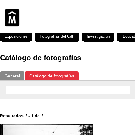
Exposiciones
Fotografías del CdF
Investigación
Educat
Catálogo de fotografías
General
Catálogo de fotografías
Resultados
1
-
1
de
1