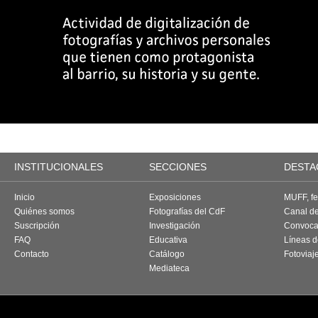
INSTITUCIONALES
SECCIONES
DESTA
Inicio
Exposiciones
MUFF, fes
Quiénes somos
Fotografías del CdF
Canal d
Suscripción
Investigación
Convoca
FAQ
Educativa
Líneas d
Contacto
Catálogo
Fotoviaj
Mediateca