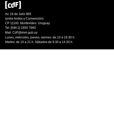
Av. 18 de Julio 885
(entre Andes y Convención)
CP 11100. Montevideo. Uruguay
Tel: [598 2] 1950 7960
Mail:
CdF@imm.gub.uy
Lunes, miércoles, jueves, viernes: de 10 a 19.30 h.
Martes: de 10 a 21 h. Sábados de 9.30 a 14.30 h.