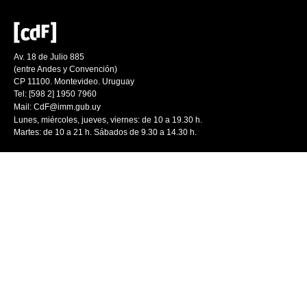
Av. 18 de Julio 885
(entre Andes y Convención)
CP 11100. Montevideo. Uruguay
Tel: [598 2] 1950 7960
Mail:
CdF@imm.gub.uy
Lunes, miércoles, jueves, viernes: de 10 a 19.30 h.
Martes: de 10 a 21 h. Sábados de 9.30 a 14.30 h.