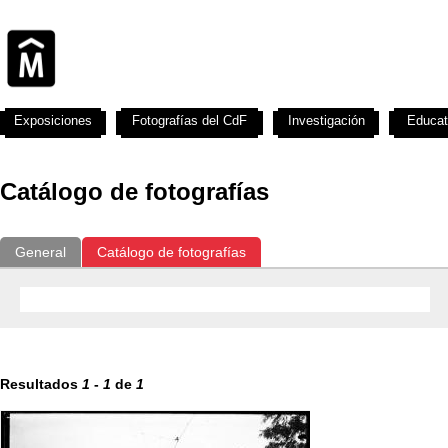
Exposiciones
Fotografías del CdF
Investigación
Educat
Catálogo de fotografías
General
Catálogo de fotografías
Resultados
1
-
1
de
1