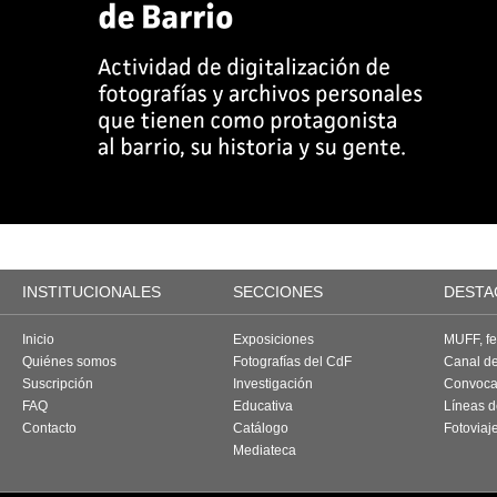
INSTITUCIONALES
SECCIONES
DESTA
Inicio
Exposiciones
MUFF, fes
Quiénes somos
Fotografías del CdF
Canal d
Suscripción
Investigación
Convoca
FAQ
Educativa
Líneas d
Contacto
Catálogo
Fotoviaj
Mediateca