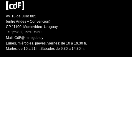
Av. 18 de Julio 885
(entre Andes y Convención)
CP 11100. Montevideo. Uruguay
Tel: [598 2] 1950 7960
Mail:
CdF@imm.gub.uy
Lunes, miércoles, jueves, viernes: de 10 a 19.30 h.
Martes: de 10 a 21 h. Sábados de 9.30 a 14.30 h.