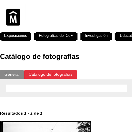
Exposiciones
Fotografías del CdF
Investigación
Educat
Catálogo de fotografías
General
Catálogo de fotografías
Resultados
1
-
1
de
1