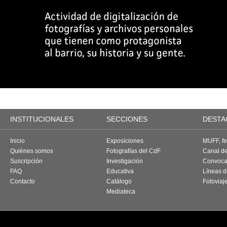
INSTITUCIONALES
SECCIONES
DESTA
Inicio
Exposiciones
MUFF, fes
Quiénes somos
Fotografías del CdF
Canal d
Suscripción
Investigación
Convoca
FAQ
Educativa
Líneas d
Contacto
Catálogo
Fotoviaj
Mediateca