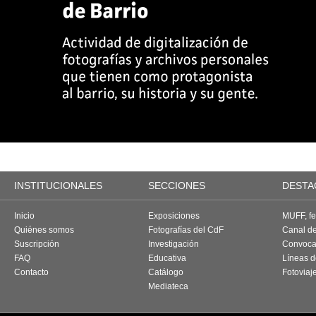
INSTITUCIONALES
SECCIONES
DESTA
Inicio
Exposiciones
MUFF, fes
Quiénes somos
Fotografías del CdF
Canal d
Suscripción
Investigación
Convoca
FAQ
Educativa
Líneas d
Contacto
Catálogo
Fotoviaj
Mediateca