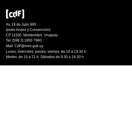
Av. 18 de Julio 885
(entre Andes y Convención)
CP 11100. Montevideo. Uruguay
Tel: [598 2] 1950 7960
Mail:
CdF@imm.gub.uy
Lunes, miércoles, jueves, viernes: de 10 a 19.30 h.
Martes: de 10 a 21 h. Sábados de 9.30 a 14.30 h.