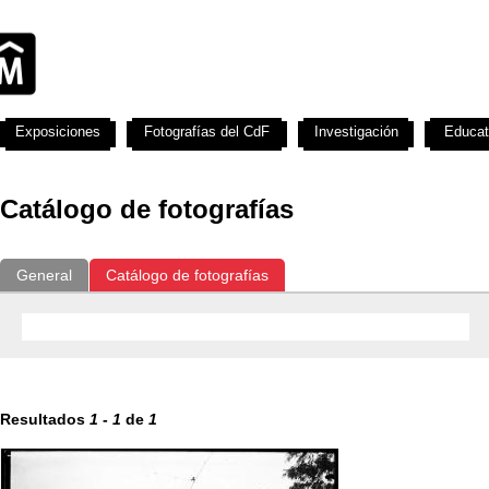
Exposiciones
Fotografías del CdF
Investigación
Educat
Catálogo de fotografías
General
Catálogo de fotografías
Resultados
1
-
1
de
1