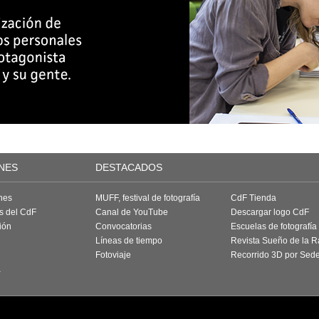
NES
DESTACADOS
nes
MUFF, festival de fotografía
CdF Tienda
as del CdF
Canal de YouTube
Descargar logo CdF
ión
Convocatorias
Escuelas de fotografía
Líneas de tiempo
Revista Sueño de la 
Fotoviaje
Recorrido 3D por Sed
a