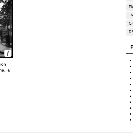
Pl
T
Ci
DE
P
ción
ha, la