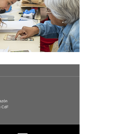
Razón
e CdF