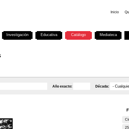
Inicio
Qu
Investigación
Educativa
Catálogo
Mediateca
s
Año exacto:
Década:
F
Ci
25