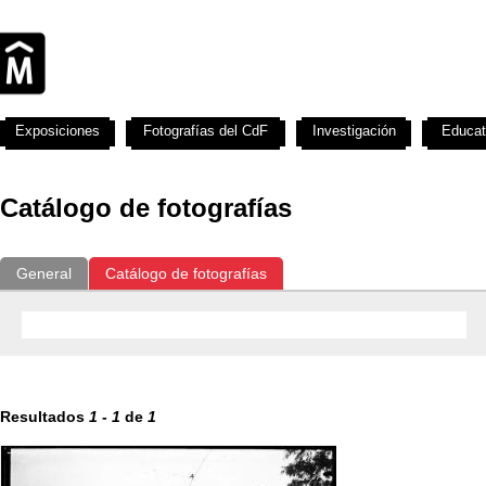
Exposiciones
Fotografías del CdF
Investigación
Educat
Catálogo de fotografías
General
Catálogo de fotografías
Resultados
1
-
1
de
1