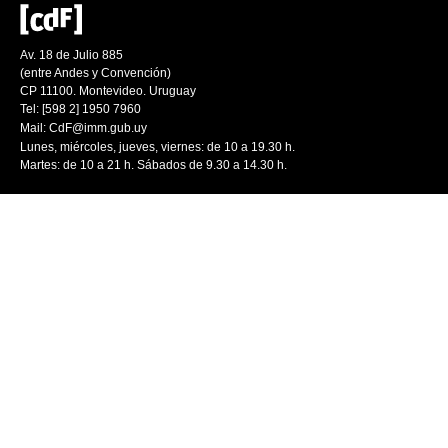
Av. 18 de Julio 885
(entre Andes y Convención)
CP 11100. Montevideo. Uruguay
Tel: [598 2] 1950 7960
Mail:
CdF@imm.gub.uy
Lunes, miércoles, jueves, viernes: de 10 a 19.30 h.
Martes: de 10 a 21 h. Sábados de 9.30 a 14.30 h.