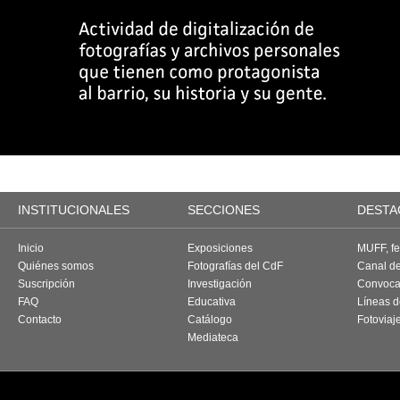
INSTITUCIONALES
SECCIONES
DESTA
Inicio
Exposiciones
MUFF, fes
Quiénes somos
Fotografías del CdF
Canal d
Suscripción
Investigación
Convoca
FAQ
Educativa
Líneas d
Contacto
Catálogo
Fotoviaj
Mediateca