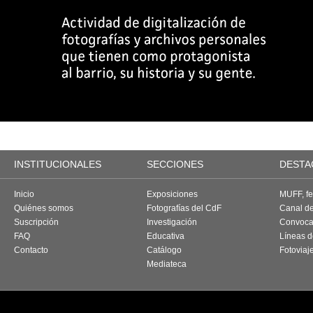
INSTITUCIONALES
SECCIONES
DESTA
Inicio
Exposiciones
MUFF, fes
Quiénes somos
Fotografías del CdF
Canal d
Suscripción
Investigación
Convoca
FAQ
Educativa
Líneas d
Contacto
Catálogo
Fotoviaj
Mediateca