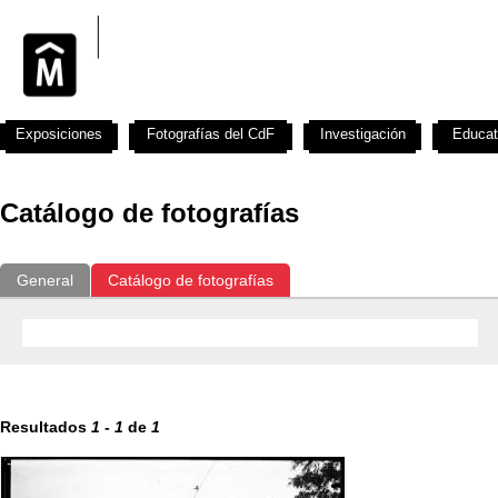
Exposiciones
Fotografías del CdF
Investigación
Educat
Catálogo de fotografías
General
Catálogo de fotografías
Resultados
1
-
1
de
1