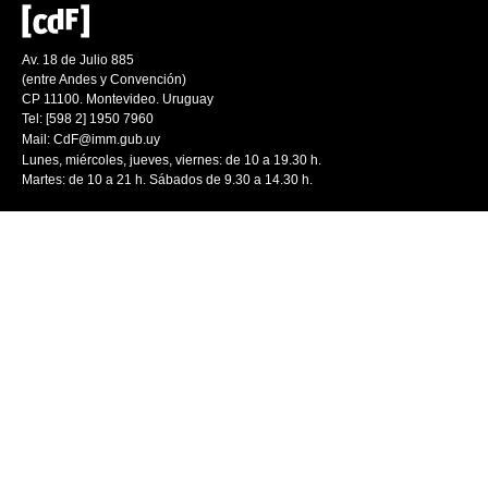
Av. 18 de Julio 885
(entre Andes y Convención)
CP 11100. Montevideo. Uruguay
Tel: [598 2] 1950 7960
Mail:
CdF@imm.gub.uy
Lunes, miércoles, jueves, viernes: de 10 a 19.30 h.
Martes: de 10 a 21 h. Sábados de 9.30 a 14.30 h.