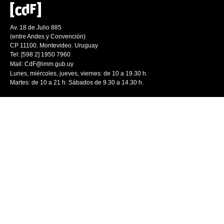
Av. 18 de Julio 885
(entre Andes y Convención)
CP 11100. Montevideo. Uruguay
Tel: [598 2] 1950 7960
Mail:
CdF@imm.gub.uy
Lunes, miércoles, jueves, viernes: de 10 a 19.30 h.
Martes: de 10 a 21 h. Sábados de 9.30 a 14.30 h.