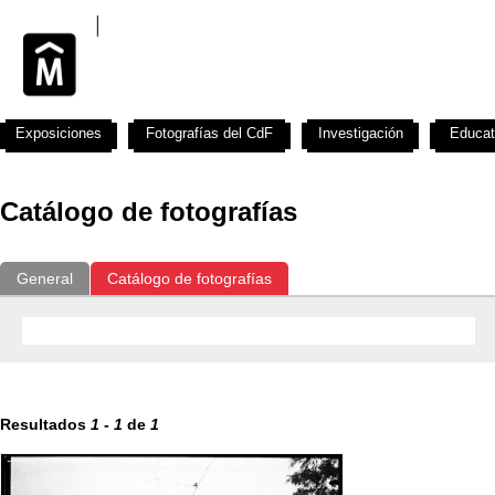
Exposiciones
Fotografías del CdF
Investigación
Educat
Catálogo de fotografías
General
Catálogo de fotografías
Resultados
1
-
1
de
1