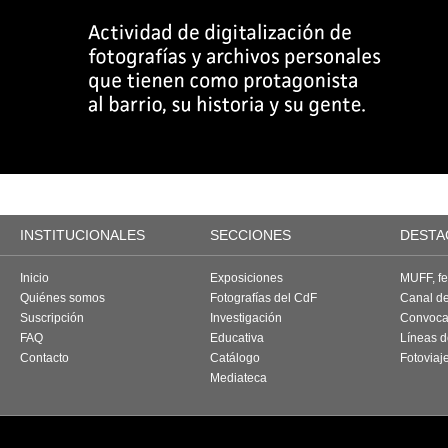
INSTITUCIONALES
SECCIONES
DESTA
Inicio
Exposiciones
MUFF, fes
Quiénes somos
Fotografías del CdF
Canal d
Suscripción
Investigación
Convoca
FAQ
Educativa
Líneas d
Contacto
Catálogo
Fotoviaj
Mediateca