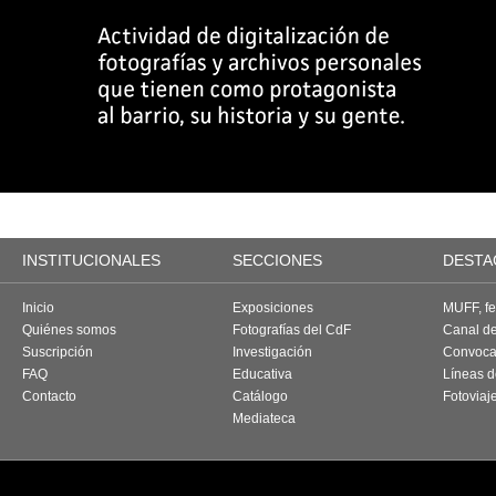
INSTITUCIONALES
SECCIONES
DESTA
Inicio
Exposiciones
MUFF, fes
Quiénes somos
Fotografías del CdF
Canal d
Suscripción
Investigación
Convoca
FAQ
Educativa
Líneas d
Contacto
Catálogo
Fotoviaj
Mediateca