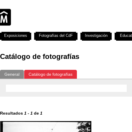
Exposiciones
Fotografías del CdF
Investigación
Educat
Catálogo de fotografías
General
Catálogo de fotografías
Resultados
1
-
1
de
1