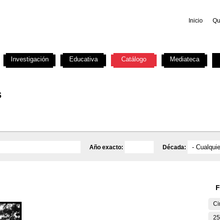
Inicio
Qu
Investigación
Educativa
Catálogo
Mediateca
s
Año exacto:
Década:
F
Ci
25