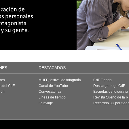
NES
DESTACADOS
nes
MUFF, festival de fotografía
CdF Tienda
as del CdF
Canal de YouTube
Descargar logo CdF
ión
Convocatorias
Escuelas de fotografía
Líneas de tiempo
Revista Sueño de la 
Fotoviaje
Recorrido 3D por Sed
a