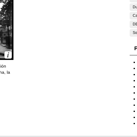
Du
Ca
DE
So
P
ción
ha, la