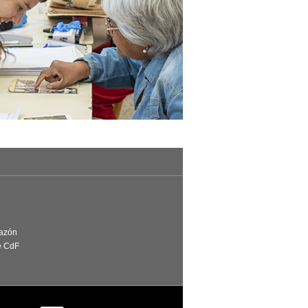
Razón
e CdF