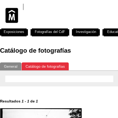
Exposiciones
Fotografías del CdF
Investigación
Educat
Catálogo de fotografías
General
Catálogo de fotografías
Resultados
1
-
1
de
1