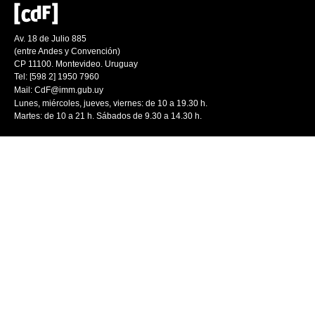
Av. 18 de Julio 885
(entre Andes y Convención)
CP 11100. Montevideo. Uruguay
Tel: [598 2] 1950 7960
Mail:
CdF@imm.gub.uy
Lunes, miércoles, jueves, viernes: de 10 a 19.30 h.
Martes: de 10 a 21 h. Sábados de 9.30 a 14.30 h.