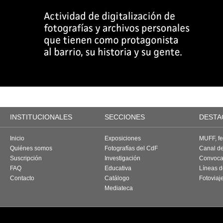
INSTITUCIONALES
SECCIONES
DESTA
Inicio
Exposiciones
MUFF, fes
Quiénes somos
Fotografías del CdF
Canal d
Suscripción
Investigación
Convoca
FAQ
Educativa
Líneas d
Contacto
Catálogo
Fotoviaj
Mediateca