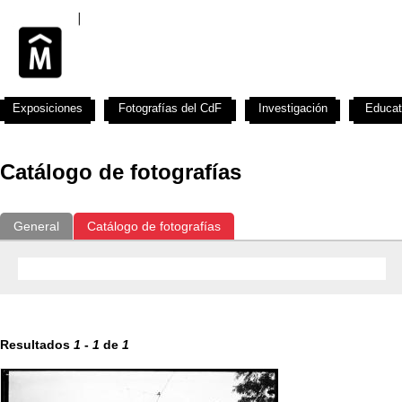
Exposiciones
Fotografías del CdF
Investigación
Educat
Catálogo de fotografías
General
Catálogo de fotografías
Resultados
1
-
1
de
1