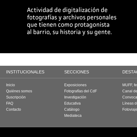
INSTITUCIONALES
SECCIONES
DESTA
Inicio
Exposiciones
MUFF, fes
Quiénes somos
Fotografías del CdF
Canal d
Suscripción
Investigación
Convoca
FAQ
Educativa
Líneas d
Contacto
Catálogo
Fotoviaj
Mediateca