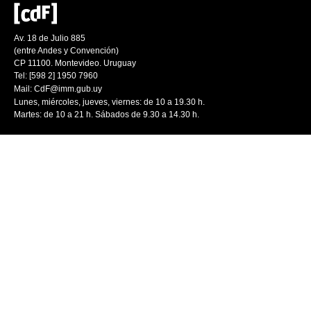
Av. 18 de Julio 885
(entre Andes y Convención)
CP 11100. Montevideo. Uruguay
Tel: [598 2] 1950 7960
Mail:
CdF@imm.gub.uy
Lunes, miércoles, jueves, viernes: de 10 a 19.30 h.
Martes: de 10 a 21 h. Sábados de 9.30 a 14.30 h.