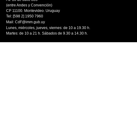
(entre Andes y Convención)
CP 11100. Montevideo. Uruguay
Tel: [598 2] 1950 7960
Mail:
CdF@imm.gub.uy
Lunes, miércoles, jueves, viernes: de 10 a 19.30 h.
Martes: de 10 a 21 h. Sábados de 9.30 a 14.30 h.