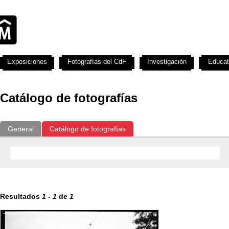
Exposiciones
Fotografías del CdF
Investigación
Educat
Catálogo de fotografías
General
Catálogo de fotografías
Resultados
1
-
1
de
1