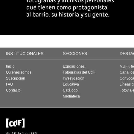
INSTITUCIONALES
SECCIONES
DESTA
Inicio
Exposiciones
MUFF, fes
Quiénes somos
Fotografías del CdF
Canal d
Suscripción
Investigación
Convoca
FAQ
Educativa
Líneas d
Contacto
Catálogo
Fotoviaj
Mediateca
Av. 18 de Julio 885