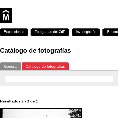
Exposiciones
Fotografías del CdF
Investigación
Educat
Catálogo de fotografías
General
Catálogo de fotografías
Resultados
1
-
1
de
1