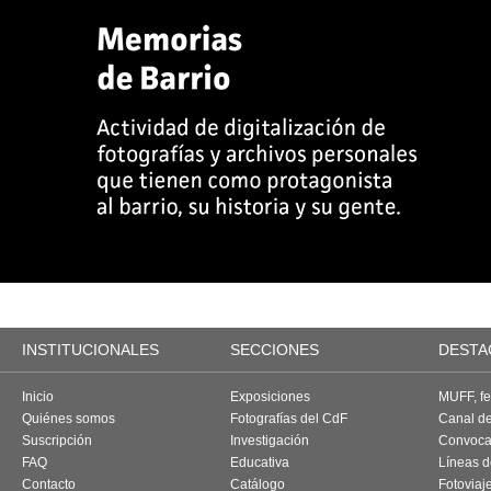
INSTITUCIONALES
SECCIONES
DESTA
Inicio
Exposiciones
MUFF, fes
Quiénes somos
Fotografías del CdF
Canal d
Suscripción
Investigación
Convoca
FAQ
Educativa
Líneas d
Contacto
Catálogo
Fotoviaj