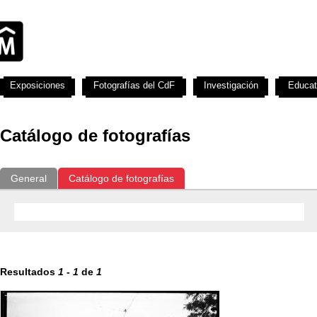
Exposiciones
Fotografías del CdF
Investigación
Educat
Catálogo de fotografías
General
Catálogo de fotografías
Resultados
1
-
1
de
1