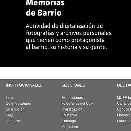
INSTITUCIONALES
SECCIONES
DESTA
Inicio
Exposiciones
MUFF, fes
Quiénes somos
Fotografías del CdF
Canal d
Suscripción
Investigación
Convoca
FAQ
Educativa
Líneas d
Contacto
Catálogo
Fotoviaj
Mediateca