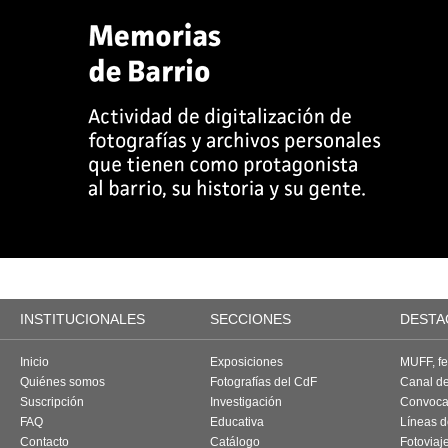
INSTITUCIONALES
SECCIONES
DESTA
Inicio
Exposiciones
MUFF, fes
Quiénes somos
Fotografías del CdF
Canal d
Suscripción
Investigación
Convoca
FAQ
Educativa
Líneas d
Contacto
Catálogo
Fotoviaj