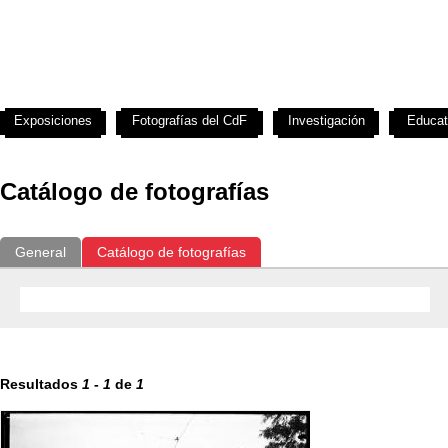
Exposiciones
Fotografías del CdF
Investigación
Educat
Catálogo de fotografías
General
Catálogo de fotografías
Resultados
1
-
1
de
1