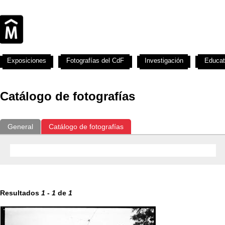
Exposiciones
Fotografías del CdF
Investigación
Educat
Catálogo de fotografías
General
Catálogo de fotografías
Resultados
1
-
1
de
1