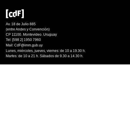
Av. 18 de Julio 885
(entre Andes y Convención)
CP 11100. Montevideo. Uruguay
Tel: [598 2] 1950 7960
Mail:
CdF@imm.gub.uy
Lunes, miércoles, jueves, viernes: de 10 a 19.30 h.
Martes: de 10 a 21 h. Sábados de 9.30 a 14.30 h.