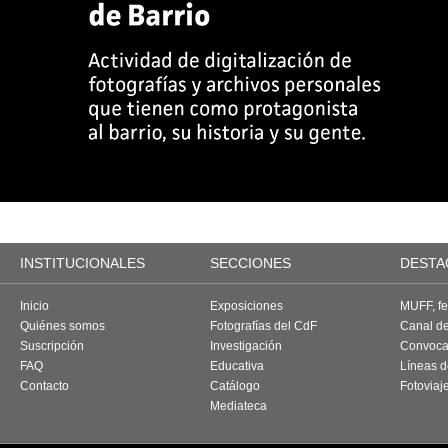
INSTITUCIONALES
SECCIONES
DESTA
Inicio
Exposiciones
MUFF, fes
Quiénes somos
Fotografías del CdF
Canal d
Suscripción
Investigación
Convoca
FAQ
Educativa
Líneas d
Contacto
Catálogo
Fotoviaj
Mediateca