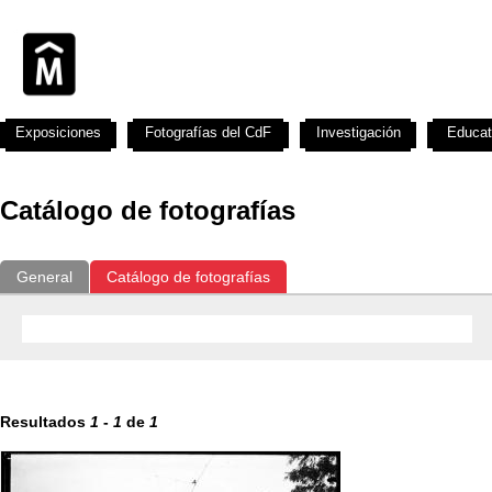
Exposiciones
Fotografías del CdF
Investigación
Educat
Catálogo de fotografías
General
Catálogo de fotografías
Resultados
1
-
1
de
1