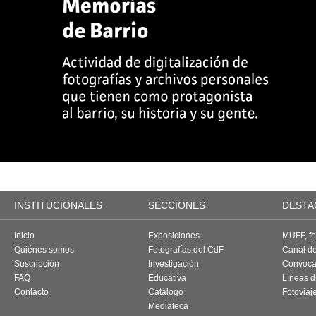
INSTITUCIONALES
SECCIONES
DESTA
Inicio
Exposiciones
MUFF, fes
Quiénes somos
Fotografías del CdF
Canal d
Suscripción
Investigación
Convoca
FAQ
Educativa
Líneas d
Contacto
Catálogo
Fotoviaj
Mediateca