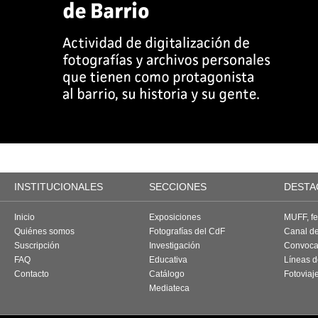
INSTITUCIONALES
SECCIONES
DESTA
Inicio
Exposiciones
MUFF, fes
Quiénes somos
Fotografías del CdF
Canal d
Suscripción
Investigación
Convoca
FAQ
Educativa
Líneas d
Contacto
Catálogo
Fotoviaj
Mediateca