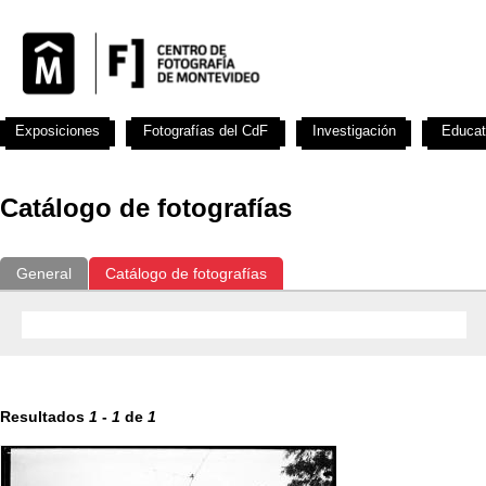
Exposiciones
Fotografías del CdF
Investigación
Educat
Catálogo de fotografías
General
Catálogo de fotografías
Resultados
1
-
1
de
1