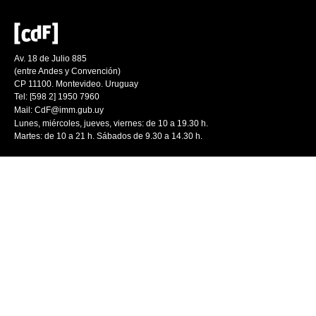
Av. 18 de Julio 885
(entre Andes y Convención)
CP 11100. Montevideo. Uruguay
Tel: [598 2] 1950 7960
Mail:
CdF@imm.gub.uy
Lunes, miércoles, jueves, viernes: de 10 a 19.30 h.
Martes: de 10 a 21 h. Sábados de 9.30 a 14.30 h.