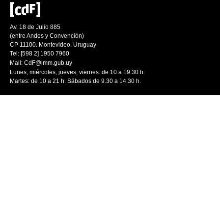
Av. 18 de Julio 885
(entre Andes y Convención)
CP 11100. Montevideo. Uruguay
Tel: [598 2] 1950 7960
Mail:
CdF@imm.gub.uy
Lunes, miércoles, jueves, viernes: de 10 a 19.30 h.
Martes: de 10 a 21 h. Sábados de 9.30 a 14.30 h.