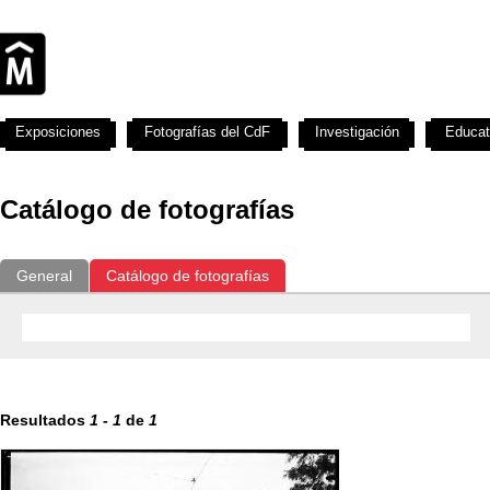
Exposiciones
Fotografías del CdF
Investigación
Educat
Catálogo de fotografías
General
Catálogo de fotografías
Resultados
1
-
1
de
1