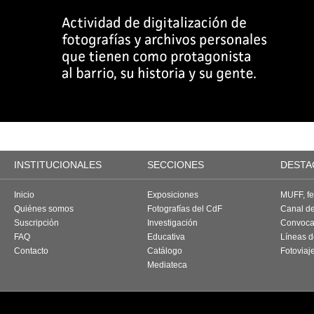
INSTITUCIONALES
SECCIONES
DESTA
Inicio
Exposiciones
MUFF, fes
Quiénes somos
Fotografías del CdF
Canal d
Suscripción
Investigación
Convoca
FAQ
Educativa
Líneas d
Contacto
Catálogo
Fotoviaj
Mediateca