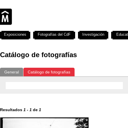
Exposiciones
Fotografías del CdF
Investigación
Educat
Catálogo de fotografías
General
Catálogo de fotografías
Resultados
1
-
1
de
1