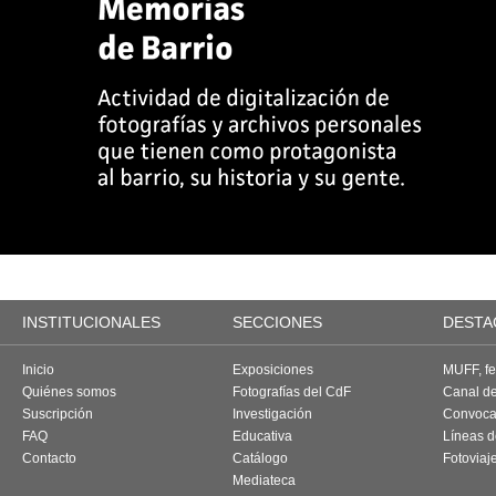
INSTITUCIONALES
SECCIONES
DESTA
Inicio
Exposiciones
MUFF, fes
Quiénes somos
Fotografías del CdF
Canal d
Suscripción
Investigación
Convoca
FAQ
Educativa
Líneas d
Contacto
Catálogo
Fotoviaj
Mediateca