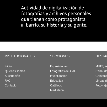
INSTITUCIONALES
SECCIONES
DESTA
Inicio
Exposiciones
MUFF, fes
Quiénes somos
Fotografías del CdF
Canal d
Suscripción
Investigación
Convoca
FAQ
Educativa
Líneas d
Contacto
Catálogo
Fotoviaj
Mediateca