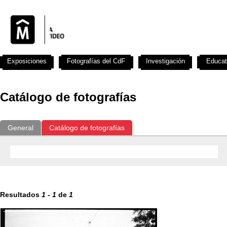
Exposiciones
Fotografías del CdF
Investigación
Educat
Catálogo de fotografías
General
Catálogo de fotografías
Resultados
1
-
1
de
1