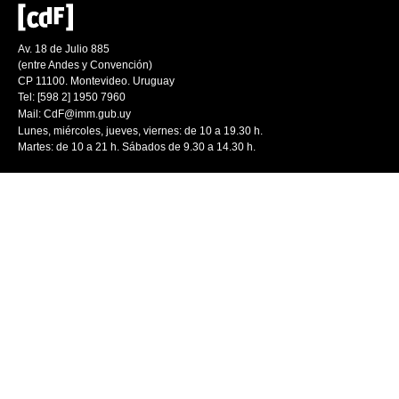
Av. 18 de Julio 885
(entre Andes y Convención)
CP 11100. Montevideo. Uruguay
Tel: [598 2] 1950 7960
Mail:
CdF@imm.gub.uy
Lunes, miércoles, jueves, viernes: de 10 a 19.30 h.
Martes: de 10 a 21 h. Sábados de 9.30 a 14.30 h.