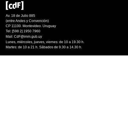
Av. 18 de Julio 885
(entre Andes y Convención)
CP 11100. Montevideo. Uruguay
Tel: [598 2] 1950 7960
Mail:
CdF@imm.gub.uy
Lunes, miércoles, jueves, viernes: de 10 a 19.30 h.
Martes: de 10 a 21 h. Sábados de 9.30 a 14.30 h.