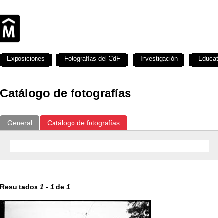
Exposiciones
Fotografías del CdF
Investigación
Educat
Catálogo de fotografías
General
Catálogo de fotografías
Resultados
1
-
1
de
1