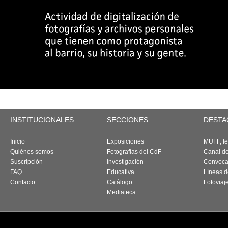
INSTITUCIONALES
SECCIONES
DESTA
Inicio
Exposiciones
MUFF, fes
Quiénes somos
Fotografías del CdF
Canal d
Suscripción
Investigación
Convoca
FAQ
Educativa
Líneas d
Contacto
Catálogo
Fotoviaj
Mediateca