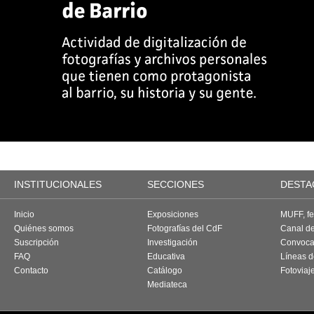
INSTITUCIONALES
SECCIONES
DESTA
Inicio
Exposiciones
MUFF, fes
Quiénes somos
Fotografías del CdF
Canal d
Suscripción
Investigación
Convoca
FAQ
Educativa
Líneas d
Contacto
Catálogo
Fotoviaj
Mediateca