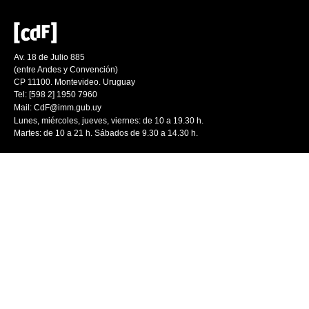
Av. 18 de Julio 885
(entre Andes y Convención)
CP 11100. Montevideo. Uruguay
Tel: [598 2] 1950 7960
Mail:
CdF@imm.gub.uy
Lunes, miércoles, jueves, viernes: de 10 a 19.30 h.
Martes: de 10 a 21 h. Sábados de 9.30 a 14.30 h.