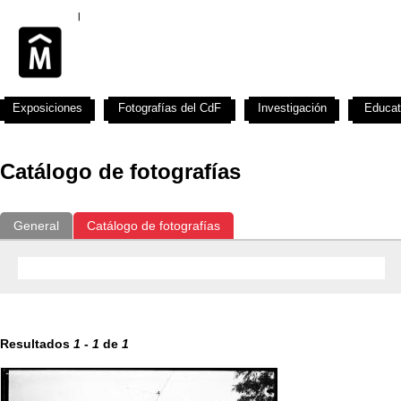
Exposiciones
Fotografías del CdF
Investigación
Educat
Catálogo de fotografías
General
Catálogo de fotografías
Resultados
1
-
1
de
1