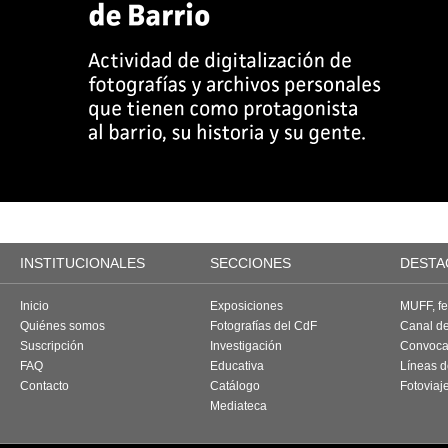
INSTITUCIONALES
SECCIONES
DESTA
Inicio
Exposiciones
MUFF, fes
Quiénes somos
Fotografías del CdF
Canal d
Suscripción
Investigación
Convoca
FAQ
Educativa
Líneas d
Contacto
Catálogo
Fotoviaj
Mediateca