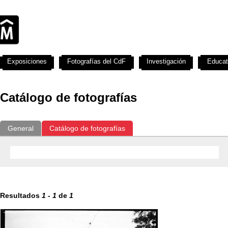
Exposiciones
Fotografías del CdF
Investigación
Educat
Catálogo de fotografías
General
Catálogo de fotografías
Resultados
1
-
1
de
1