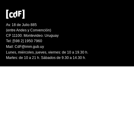
Av. 18 de Julio 885
(entre Andes y Convención)
CP 11100. Montevideo. Uruguay
Tel: [598 2] 1950 7960
Mail:
CdF@imm.gub.uy
Lunes, miércoles, jueves, viernes: de 10 a 19.30 h.
Martes: de 10 a 21 h. Sábados de 9.30 a 14.30 h.